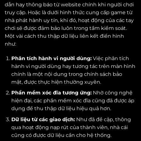
dẫn hay thông báo từ website chính khi người chơi
truy cập. Hoặc là dưới hình thức cung cấp game từ
nhà phát hành uy tín, khi đó, hoạt động của các tay
chơi sẽ được đảm bảo luôn trong tầm kiểm soát.
Một vài cách thu thập dữ liệu liên kết điển hình
như:
Phân tích hành vi người dùng:
Việc phân tích
hành vi người dùng hay tương tác trên màn hình
chính là một nội dung trong chính sách bảo
mật, được thực hiện thường xuyên.
Phần mềm xóc đĩa tương ứng:
Nhờ công nghệ
hiện đại, các phần mềm xóc đĩa cũng đã được áp
dụng để thu thập dữ liệu hiệu quả hơn.
Dữ liệu từ các giao dịch:
Như đã đề cập, thông
qua hoạt động nạp rút của thành viên, nhà cái
cũng có được dữ liệu cần cho hệ thống.