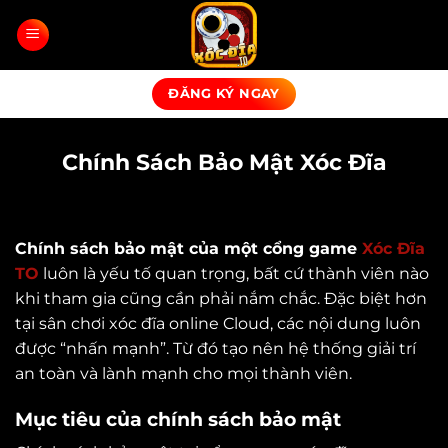
Bỏ
qua
nội
dung
ĐĂNG KÝ NGAY
Chính Sách Bảo Mật Xóc Đĩa
Chính sách bảo mật của một cổng game
Xóc Đĩa
TO
luôn là yếu tố quan trọng, bất cứ thành viên nào
khi tham gia cũng cần phải nắm chắc. Đặc biệt hơn
tại sân chơi xóc đĩa online Cloud, các nội dung luôn
được “nhấn mạnh”. Từ đó tạo nên hệ thống giải trí
an toàn và lành mạnh cho mọi thành viên.
Mục tiêu của chính sách bảo mật