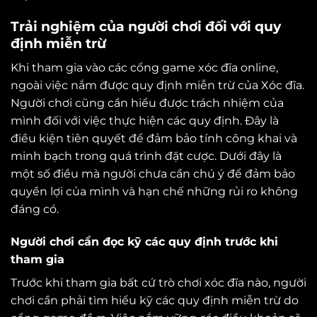
Trải nghiệm của người chơi đối với quy
định miễn trừ
Khi tham gia vào các cổng game xóc đĩa online,
ngoài việc nắm được quy định miễn trừ của Xóc đĩa.
Người chơi cũng cần hiểu được trách nhiệm của
mình đối với việc thực hiện các quy định. Đây là
điều kiện tiên quyết để đảm bảo tính công khai và
minh bạch trong quá trình đặt cược. Dưới đây là
một số điều mà người chưa cần chú ý để đảm bảo
quyền lợi của mình và hạn chế những rủi ro không
đáng có.
Người chơi cần đọc kỹ các quy định trước khi
tham gia
Trước khi tham gia bất cứ trò chơi xóc đĩa nào, người
chơi cần phải tìm hiểu kỹ các quy định miễn trừ do