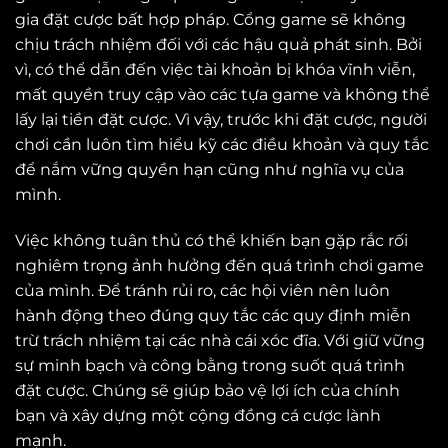
gia đặt cược bất hợp pháp. Cổng game sẽ không
chịu trách nhiệm đối với các hậu quả phát sinh. Bởi
vì, có thể dẫn đến việc tài khoản bị khóa vĩnh viễn,
mất quyền truy cập vào các tựa game và không thể
lấy lại tiền đặt cược. Vì vậy, trước khi đặt cược, người
chơi cần luôn tìm hiểu kỹ các điều khoản và quy tắc
để nắm vững quyền hạn cũng như nghĩa vụ của
mình.
Việc không tuân thủ có thể khiến bạn gặp rắc rối
nghiêm trọng ảnh hưởng đến quá trình chơi game
của mình. Để tránh rủi ro, các hội viên nên luôn
hành động theo đúng quy tắc các quy định miễn
trừ trách nhiệm tại các nhà cái xóc đĩa. Với giữ vững
sự minh bạch và công bằng trong suốt quá trình
đặt cược. Chúng sẽ giúp bảo vệ lợi ích của chính
bạn và xây dựng một cộng đồng cá cược lành
mạnh.