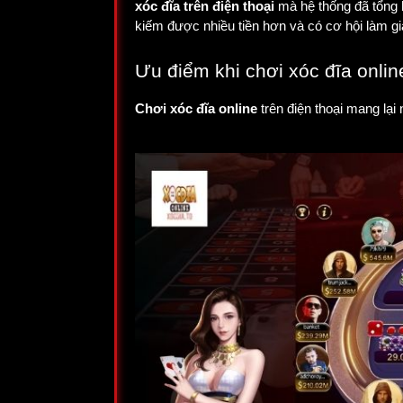
xóc đĩa trên điện thoại
 mà hệ thống đã tổng 
kiếm được nhiều tiền hơn và có cơ hội làm g
Ưu điểm khi chơi xóc đĩa onlin
Chơi xóc đĩa online
 trên điện thoại mang lại 