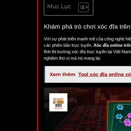
Mục Lục
Khám phá trò chơi xóc đĩa trên
Với sự phát triển mạnh mẽ của công nghệ hiện
các phiên bản trực tuyến. 
Xóc đĩa online trê
lĩnh thị trường xóc đĩa trực tuyến tại Việt Nam
nghiệm thú vị mà nó mang lại.
Xem thêm
Tool xóc đĩa online c