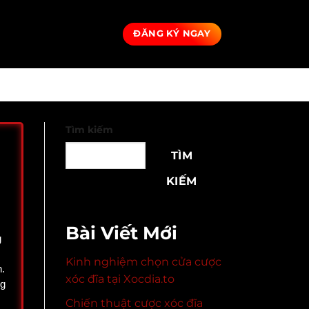
ĐĂNG KÝ NGAY
Tìm kiếm
TÌM
KIẾM
Bài Viết Mới
 
Kinh nghiệm chọn cửa cược
. 
xóc đĩa tại Xocdia.to
g 
Chiến thuật cược xóc đĩa