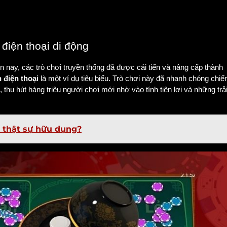
 điện thoại di động
 nay, các trò chơi truyền thống đã được cải tiến và nâng cấp thành 
n điện thoại
 là một ví dụ tiêu biểu. Trò chơi này đã nhanh chóng chiế
, thu hút hàng triệu người chơi mới nhờ vào tính tiện lợi và những trải
ó thật sự hữu dụng?