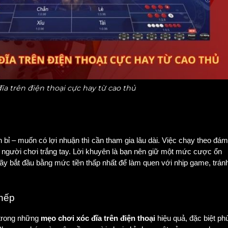
ĩa trên điện thoại cực hay từ cao thủ
n bỉ – muốn có lợi nhuận thì cần tham gia lâu dài. Việc chạy theo đám 
 người chơi trắng tay. Lời khuyên là bạn nên giữ một mức cược ổn 
hãy bắt đầu bằng mức tiền thấp nhất để làm quen với nhịp game, tránh
hếp
trong những 
mẹo chơi xóc đĩa trên điện thoại
 hiệu quả, đặc biệt phù