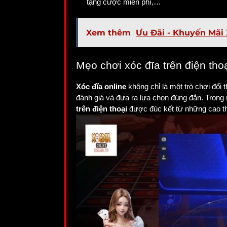
tặng cược miễn phí,…
Xem thêm
Ưu Đãi - Khuyến Mãi 
Mẹo chơi xóc đĩa trên điện tho
Xóc đĩa online
 không chỉ là một trò chơi đổi
đánh giá và đưa ra lựa chọn đúng đắn. Trong n
trên điện thoại
 được đúc kết từ những cao th