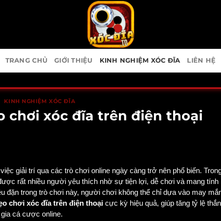
TRANG CHỦ
GIỚI THIỆU
KINH NGHIỆM XÓC ĐĨA
LIÊN HỆ
KINH NGHIỆM XÓC ĐĨA
chơi xóc đĩa trên điện thoại
iệc giải trí qua các trò chơi online ngày càng trở nên phổ biến. Trong
được rất nhiều người yêu thích nhờ sự tiện lợi, dễ chơi và mang tính 
 đều đặn trong trò chơi này, người chơi không thể chỉ dựa vào may mắn
o chơi xóc đĩa trên điện thoại
 cực kỳ hiệu quả, giúp tăng tỷ lệ thắn
gia cá cược online. 