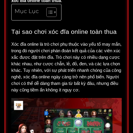
xóc đĩa online toàn thua
. 
Mục Lục
Tại sao chơi xóc đĩa online toàn thua 
Xóc đĩa online là trò chơi phụ thuộc vào yếu tố may mắn, 
trong đó người chơi phán đoán kết quả của các viên xúc 
xắc được đặt trên đĩa. Trò chơi này có nhiều dạng cược 
khác nhau, như cược chẵn, lẻ, đỏ, đen, và các lựa chọn 
khác. Tuy nhiên, với sự phát triển nhanh chóng của công 
nghệ, xóc đĩa online ngày càng trở nên phổ biến. Người 
chơi có thể dễ dàng tham gia từ bất kỳ đâu, nhưng điều 
này cũng tiềm ẩn không ít nguy cơ.