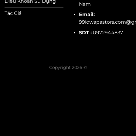
Điều Khoản Sử Dụng
Nam
Tác Giả
Email:
99iowapastors.com@g
SDT :
0972944837
Copyright 2026 ©