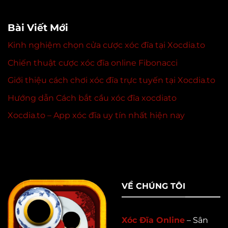
Bài Viết Mới
Kinh nghiệm chọn cửa cược xóc đĩa tại Xocdia.to
Chiến thuật cược xóc đĩa online Fibonacci
Giới thiệu cách chơi xóc đĩa trực tuyến tại Xocdia.to
Hướng dẫn Cách bắt cầu xóc đĩa xocdiato
Xocdia.to – App xóc đĩa uy tín nhất hiện nay
VỀ CHÚNG TÔI
Xóc Đĩa
Online
– Sân